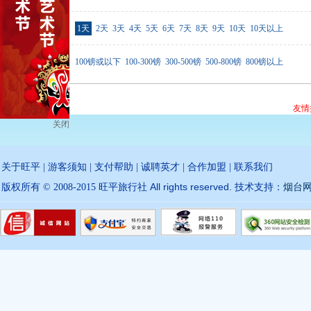
行程天数
1天
2天
3天
4天
5天
6天
7天
8天
9天
10天
10天以上
价格范围
100镑或以下
100-300镑
300-500镑
500-800镑
800镑以上
友情
关闭
关于旺平
|
游客须知
|
支付帮助
|
诚聘英才
|
合作加盟
|
联系我们
All rights reserved.
版权所有 © 2008-2015 旺平旅行社
技术支持：
烟台