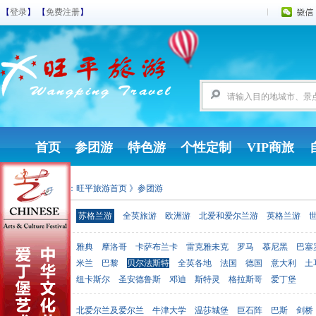
【
登录
】 【
免费注册
】
首页
参团游
特色游
个性定制
VIP商旅
您现在的位置：
旺平旅游首页
》参团游
参团游
苏格兰游
全英旅游
欧洲游
北爱和爱尔兰游
英格兰游
雅典
摩洛哥
卡萨布兰卡
雷克雅未克
罗马
慕尼黑
巴塞
出发地点
米兰
巴黎
贝尔法斯特
全英各地
法国
德国
意大利
土
纽卡斯尔
圣安德鲁斯
邓迪
斯特灵
格拉斯哥
爱丁堡
北爱尔兰及爱尔兰
牛津大学
温莎城堡
巨石阵
巴斯
剑桥
目的地点